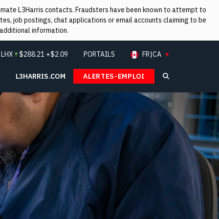
itimate L3Harris contacts. Fraudsters have been known to attempt to
es, job postings, chat applications or email accounts claiming to be
additional information.
:
LHX
$
288.21
+$2.09
PORTAILS
FR|CA
L3HARRIS.COM
ALERTES-EMPLOI
Search L3Ha