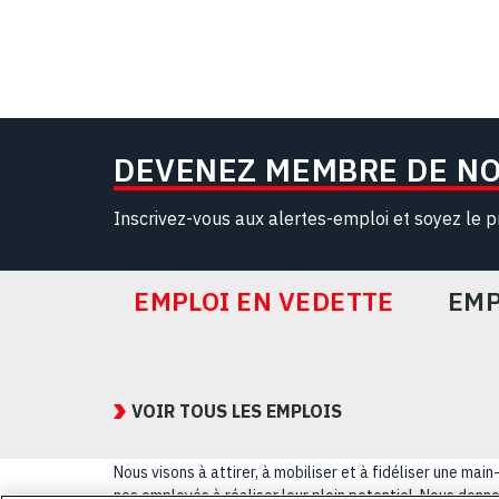
DEVENEZ MEMBRE DE N
Inscrivez-vous aux alertes-emploi et soyez le p
EMPLOI EN VEDETTE
EMP
Featured
Jobs
VOIR TOUS LES EMPLOIS
Nous visons à attirer, à mobiliser et à fidéliser une m
nos employés à réaliser leur plein potentiel. Nous donnon