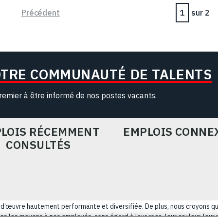
Page
Précédent
sur 2
OTRE COMMUNAUTÉ DE TALENTS
remier à être informé de nos postes vacants.
LOIS RÉCEMMENT
EMPLOIS CONNE
CONSULTÉS
ain-d’œuvre hautement performante et diversifiée. De plus, nous croyons q
s les moyens à nos employés, sans égard à leur race, leur couleur, leur rel