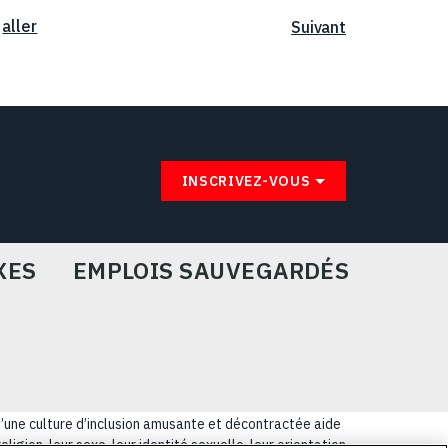
aller
Suivant
INSCRIVEZ-VOUS
XES
EMPLOIS SAUVEGARDÉS
u’une culture d’inclusion amusante et décontractée aide
igion, leur sexe, leur identité sexuelle, leur orientation