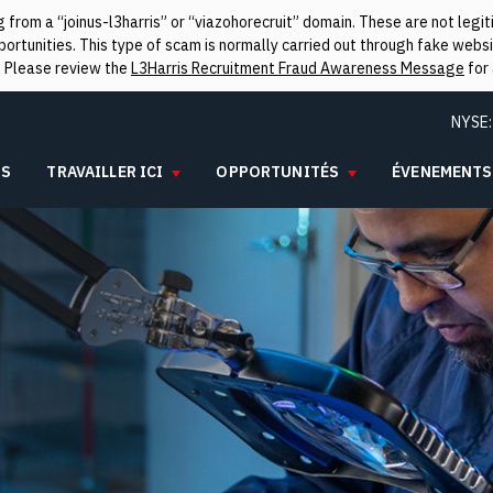
from a “joinus-l3harris” or “viazohorecruit” domain. These are not leg
rtunities. This type of scam is normally carried out through fake websit
. Please review the
L3Harris Recruitment Fraud Awareness Message
for 
NYSE
IS
TRAVAILLER ICI
OPPORTUNITÉS
ÉVENEMENTS