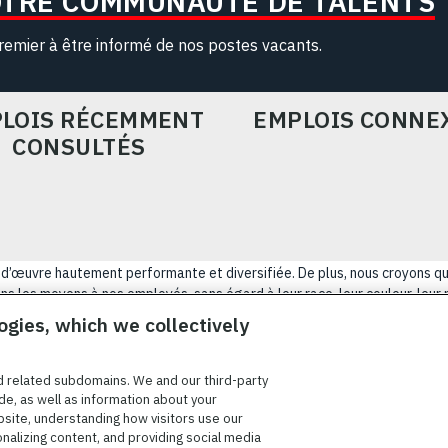
OTRE COMMUNAUTÉ DE TALENTS
remier à être informé de nos postes vacants.
LOIS RÉCEMMENT
EMPLOIS CONNE
CONSULTÉS
ain-d’œuvre hautement performante et diversifiée. De plus, nous croyons q
s les moyens à nos employés, sans égard à leur race, leur couleur, leur rel
tatut d’ancien combattant, d’innover afin de résoudre les problèmes les p
ogies, which we collectively
NÉRALES D’UTILISATION
COOKIE SETTINGS
PLAN DU SIT
d related subdomains. We and our third-party
de, as well as information about your
bsite, understanding how visitors use our
onalizing content, and providing social media