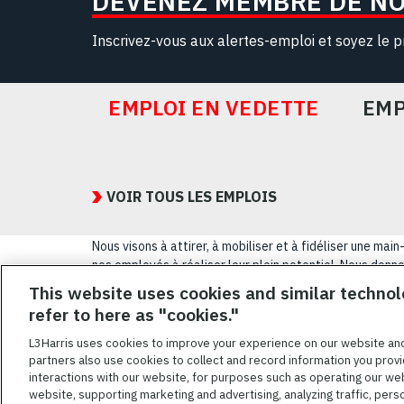
DEVENEZ MEMBRE DE N
Inscrivez-vous aux alertes-emploi et soyez le p
EMPLOI EN VEDETTE
EMP
Featured
Jobs
VOIR TOUS LES EMPLOIS
Nous visons à attirer, à mobiliser et à fidéliser une m
nos employés à réaliser leur plein potentiel. Nous donnon
sexuelle, leur origine nationale, leur handicap ou leur s
This website uses cookies and similar technol
refer to here as "cookies."
CONDITIONS GÉ
L3Harris uses cookies to improve your experience on our website an
partners also use cookies to collect and record information you provi
L3HARRIS.COM
interactions with our website, for purposes such as operating our we
website, supporting marketing and advertising, analyzing traffic, pers