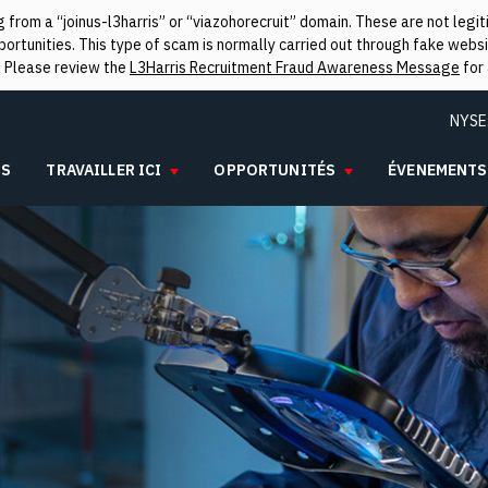
from a “joinus-l3harris” or “viazohorecruit” domain. These are not leg
rtunities. This type of scam is normally carried out through fake websit
. Please review the
L3Harris Recruitment Fraud Awareness Message
for 
NYSE
IS
TRAVAILLER ICI
OPPORTUNITÉS
ÉVENEMENTS