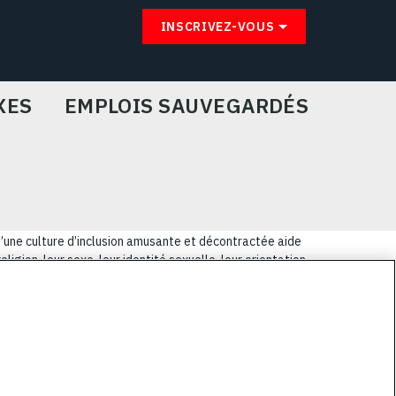
INSCRIVEZ-VOUS
XES
EMPLOIS SAUVEGARDÉS
u’une culture d’inclusion amusante et décontractée aide
igion, leur sexe, leur identité sexuelle, leur orientation
lus coriaces de nos clients.
E
PRIVACY POLICY
COOKIE CHOICES & INFO