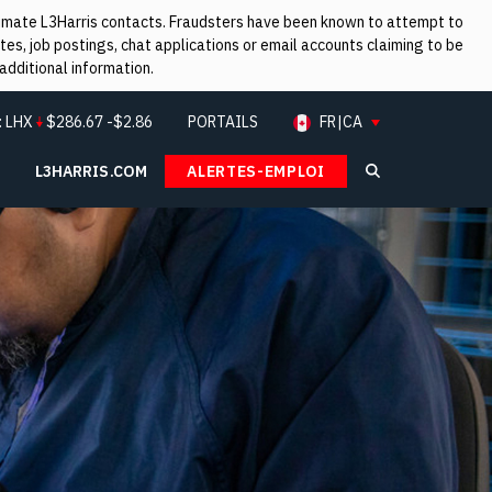
itimate L3Harris contacts. Fraudsters have been known to attempt to
es, job postings, chat applications or email accounts claiming to be
additional information.
:
LHX
$
286.67
-$2.86
PORTAILS
FR|CA
L3HARRIS.COM
ALERTES-EMPLOI
Search L3Ha