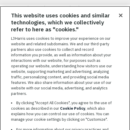
Nous visons à attirer, à mobiliser et à fidéliser une main-d’œuvre
hautement performante et diversifiée. De plus, nous croyons
This website uses cookies and similar
qu’une culture d’inclusion amusante et décontractée aide nos
technologies, which we collectively
employés à réaliser leur plein potentiel. Nous donnons les moyens
refer to here as "cookies."
à nos employés, sans égard à leur race, leur couleur, leur religion,
leur sexe, leur identité sexuelle, leur orientation sexuelle, leur
L3Harris uses cookies to improve your experience on our
origine nationale, leur handicap ou leur statut d’ancien
website and related subdomains. We and our third-party
combattant, d’innover afin de résoudre les problèmes les plus
partners also use cookies to collect and record
coriaces de nos clients.
information you provide, as well as information about your
interactions with our website, for purposes such as
operating our website, understanding how visitors use our
website, supporting marketing and advertising, analyzing
traffic, personalizing content, and providing social media
features. We also share information about your use of our
CONDITIONS GÉNÉRALES D’UTILISATION
website with our social media, advertising, and analytics
partners.
COOKIE SETTINGS
By clicking "Accept All Cookies", you agree to the use of
PLAN DU SITE
cookies as described in our
Cookie Policy
, which also
PRIVACY POLICY
explains how you can control our use of cookies. You can
manage your cookie settings by clicking on "Customize".
COOKIE CHOICES & INFO
L3HARRIS.COM
For more information about our privacy practices and