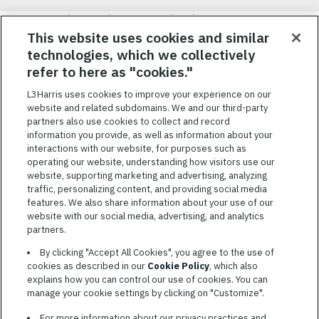
Nous visons à attirer, à mobiliser et à fidéliser une main-d’œuvre
hautement performante et diversifiée. De plus, nous croyons
This website uses cookies and similar
qu’une culture d’inclusion amusante et décontractée aide nos
technologies, which we collectively
employés à réaliser leur plein potentiel. Nous donnons les moyens
refer to here as "cookies."
à nos employés, sans égard à leur race, leur couleur, leur religion,
leur sexe, leur identité sexuelle, leur orientation sexuelle, leur
L3Harris uses cookies to improve your experience on our
origine nationale, leur handicap ou leur statut d’ancien
website and related subdomains. We and our third-party
combattant, d’innover afin de résoudre les problèmes les plus
partners also use cookies to collect and record
coriaces de nos clients.
information you provide, as well as information about your
interactions with our website, for purposes such as
operating our website, understanding how visitors use our
website, supporting marketing and advertising, analyzing
traffic, personalizing content, and providing social media
features. We also share information about your use of our
CONDITIONS GÉNÉRALES D’UTILISATION
website with our social media, advertising, and analytics
partners.
COOKIE SETTINGS
By clicking "Accept All Cookies", you agree to the use of
PLAN DU SITE
cookies as described in our
Cookie Policy
, which also
PRIVACY POLICY
explains how you can control our use of cookies. You can
manage your cookie settings by clicking on "Customize".
COOKIE CHOICES & INFO
L3HARRIS.COM
For more information about our privacy practices and