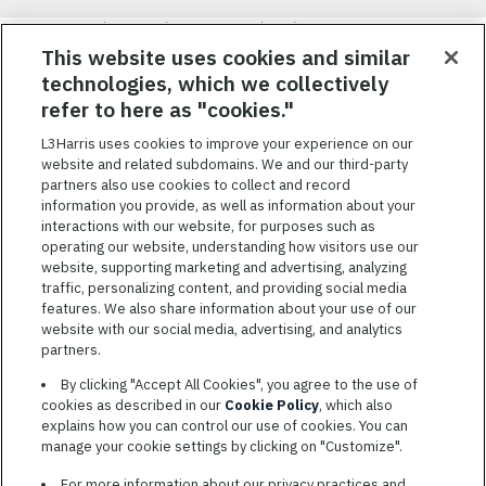
Nous visons à attirer, à mobiliser et à fidéliser une main-d’œuvre
hautement performante et diversifiée. De plus, nous croyons
This website uses cookies and similar
qu’une culture d’inclusion amusante et décontractée aide nos
technologies, which we collectively
employés à réaliser leur plein potentiel. Nous donnons les moyens
refer to here as "cookies."
à nos employés, sans égard à leur race, leur couleur, leur religion,
leur sexe, leur identité sexuelle, leur orientation sexuelle, leur
L3Harris uses cookies to improve your experience on our
origine nationale, leur handicap ou leur statut d’ancien
website and related subdomains. We and our third-party
combattant, d’innover afin de résoudre les problèmes les plus
partners also use cookies to collect and record
coriaces de nos clients.
information you provide, as well as information about your
interactions with our website, for purposes such as
operating our website, understanding how visitors use our
website, supporting marketing and advertising, analyzing
traffic, personalizing content, and providing social media
features. We also share information about your use of our
CONDITIONS GÉNÉRALES D’UTILISATION
website with our social media, advertising, and analytics
partners.
COOKIE SETTINGS
By clicking "Accept All Cookies", you agree to the use of
PLAN DU SITE
cookies as described in our
Cookie Policy
, which also
PRIVACY POLICY
explains how you can control our use of cookies. You can
manage your cookie settings by clicking on "Customize".
COOKIE CHOICES & INFO
L3HARRIS.COM
For more information about our privacy practices and