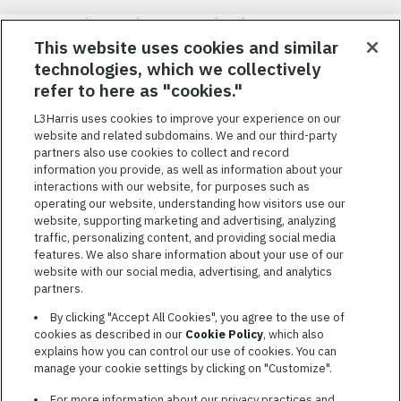
Nous visons à attirer, à mobiliser et à fidéliser une main-d’œuvre
hautement performante et diversifiée. De plus, nous croyons
This website uses cookies and similar
qu’une culture d’inclusion amusante et décontractée aide nos
technologies, which we collectively
employés à réaliser leur plein potentiel. Nous donnons les moyens
refer to here as "cookies."
à nos employés, sans égard à leur race, leur couleur, leur religion,
leur sexe, leur identité sexuelle, leur orientation sexuelle, leur
L3Harris uses cookies to improve your experience on our
origine nationale, leur handicap ou leur statut d’ancien
website and related subdomains. We and our third-party
combattant, d’innover afin de résoudre les problèmes les plus
partners also use cookies to collect and record
coriaces de nos clients.
information you provide, as well as information about your
interactions with our website, for purposes such as
operating our website, understanding how visitors use our
website, supporting marketing and advertising, analyzing
traffic, personalizing content, and providing social media
features. We also share information about your use of our
CONDITIONS GÉNÉRALES D’UTILISATION
website with our social media, advertising, and analytics
partners.
COOKIE SETTINGS
By clicking "Accept All Cookies", you agree to the use of
PLAN DU SITE
cookies as described in our
Cookie Policy
, which also
PRIVACY POLICY
explains how you can control our use of cookies. You can
manage your cookie settings by clicking on "Customize".
COOKIE CHOICES & INFO
L3HARRIS.COM
For more information about our privacy practices and