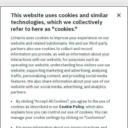
Nous visons à attirer, à mobiliser et à fidéliser une main-d’œuvre
hautement performante et diversifiée. De plus, nous croyons
This website uses cookies and similar
qu’une culture d’inclusion amusante et décontractée aide nos
technologies, which we collectively
employés à réaliser leur plein potentiel. Nous donnons les moyens
refer to here as "cookies."
à nos employés, sans égard à leur race, leur couleur, leur religion,
leur sexe, leur identité sexuelle, leur orientation sexuelle, leur
L3Harris uses cookies to improve your experience on our
origine nationale, leur handicap ou leur statut d’ancien
website and related subdomains. We and our third-party
combattant, d’innover afin de résoudre les problèmes les plus
partners also use cookies to collect and record
coriaces de nos clients.
information you provide, as well as information about your
interactions with our website, for purposes such as
operating our website, understanding how visitors use our
website, supporting marketing and advertising, analyzing
traffic, personalizing content, and providing social media
features. We also share information about your use of our
CONDITIONS GÉNÉRALES D’UTILISATION
website with our social media, advertising, and analytics
partners.
COOKIE SETTINGS
By clicking "Accept All Cookies", you agree to the use of
PLAN DU SITE
cookies as described in our
Cookie Policy
, which also
PRIVACY POLICY
explains how you can control our use of cookies. You can
manage your cookie settings by clicking on "Customize".
COOKIE CHOICES & INFO
L3HARRIS.COM
For more information about our privacy practices and