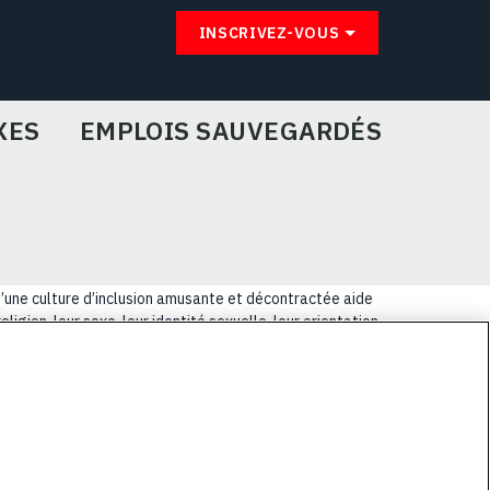
INSCRIVEZ-VOUS
XES
EMPLOIS SAUVEGARDÉS
u’une culture d’inclusion amusante et décontractée aide
igion, leur sexe, leur identité sexuelle, leur orientation
lus coriaces de nos clients.
E
PRIVACY POLICY
COOKIE CHOICES & INFO