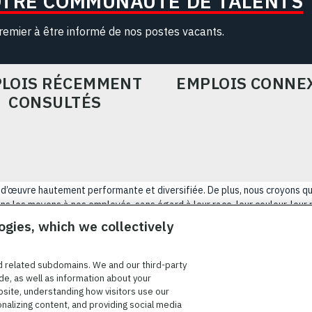
OTRE COMMUNAUTÉ DE TALENTS
remier à être informé de nos postes vacants.
LOIS RÉCEMMENT
EMPLOIS CONNE
CONSULTÉS
ain-d’œuvre hautement performante et diversifiée. De plus, nous croyons q
s les moyens à nos employés, sans égard à leur race, leur couleur, leur rel
tatut d’ancien combattant, d’innover afin de résoudre les problèmes les p
ogies, which we collectively
NÉRALES D’UTILISATION
COOKIE SETTINGS
PLAN DU SIT
d related subdomains. We and our third-party
de, as well as information about your
bsite, understanding how visitors use our
onalizing content, and providing social media