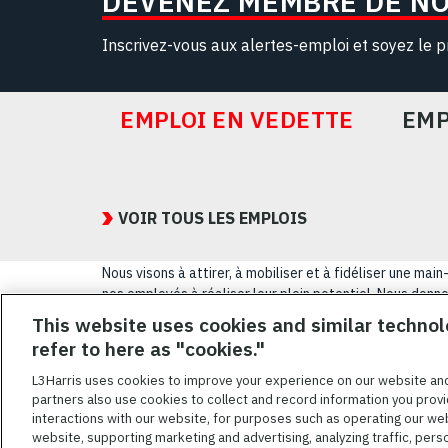
DEVENEZ MEMBRE DE N
Inscrivez-vous aux alertes-emploi et soyez le p
EMPLOI EN VEDETTE
EMP
Featured
Jobs
VOIR TOUS LES EMPLOIS
Nous visons à attirer, à mobiliser et à fidéliser une m
nos employés à réaliser leur plein potentiel. Nous donnon
sexuelle, leur origine nationale, leur handicap ou leur s
This website uses cookies and similar technol
refer to here as "cookies."
CONDITIONS GÉ
L3Harris uses cookies to improve your experience on our website an
partners also use cookies to collect and record information you provi
L3HARRIS.COM
interactions with our website, for purposes such as operating our we
website, supporting marketing and advertising, analyzing traffic, pers