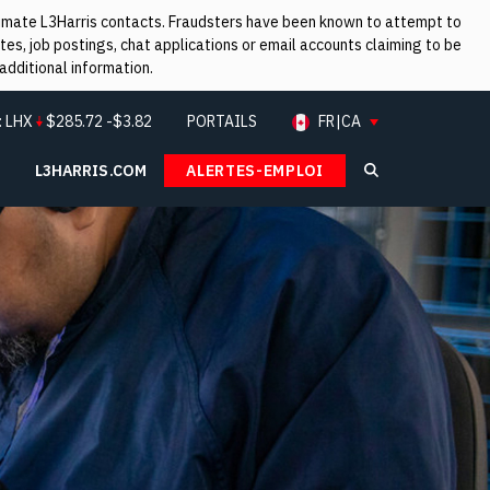
itimate L3Harris contacts. Fraudsters have been known to attempt to
es, job postings, chat applications or email accounts claiming to be
additional information.
:
LHX
$
285.72
-$3.82
PORTAILS
FR|CA
L3HARRIS.COM
ALERTES-EMPLOI
Search L3Ha