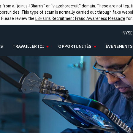
from a “joinus-l3harris” or “viazohorecruit” domain. These are not leg
rtunities. This type of scam is normally carried out through fake websit
. Please review the
L3Harris Recruitment Fraud Awareness Message
for 
NYSE
IS
TRAVAILLER ICI
OPPORTUNITÉS
ÉVENEMENTS