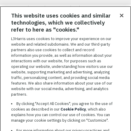
Nous visons à attirer, à mobiliser et à fidéliser une main-d’œuvre
hautement performante et diversifiée. De plus, nous croyons
This website uses cookies and similar
qu’une culture d’inclusion amusante et décontractée aide nos
technologies, which we collectively
employés à réaliser leur plein potentiel. Nous donnons les moyens
refer to here as "cookies."
à nos employés, sans égard à leur race, leur couleur, leur religion,
leur sexe, leur identité sexuelle, leur orientation sexuelle, leur
L3Harris uses cookies to improve your experience on our
origine nationale, leur handicap ou leur statut d’ancien
website and related subdomains. We and our third-party
combattant, d’innover afin de résoudre les problèmes les plus
partners also use cookies to collect and record
coriaces de nos clients.
information you provide, as well as information about your
interactions with our website, for purposes such as
operating our website, understanding how visitors use our
website, supporting marketing and advertising, analyzing
traffic, personalizing content, and providing social media
features. We also share information about your use of our
CONDITIONS GÉNÉRALES D’UTILISATION
website with our social media, advertising, and analytics
partners.
COOKIE SETTINGS
By clicking "Accept All Cookies", you agree to the use of
PLAN DU SITE
cookies as described in our
Cookie Policy
, which also
PRIVACY POLICY
explains how you can control our use of cookies. You can
manage your cookie settings by clicking on "Customize".
COOKIE CHOICES & INFO
L3HARRIS.COM
For more information about our privacy practices and