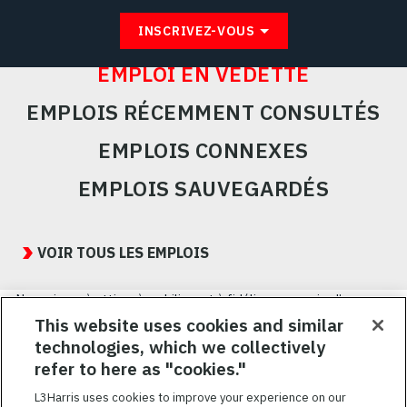
INSCRIVEZ-VOUS
EMPLOI EN VEDETTE
EMPLOIS RÉCEMMENT CONSULTÉS
EMPLOIS CONNEXES
EMPLOIS SAUVEGARDÉS
Featured
Jobs
VOIR TOUS LES EMPLOIS
Nous visons à attirer, à mobiliser et à fidéliser une main-d’œuvre
hautement performante et diversifiée. De plus, nous croyons
This website uses cookies and similar
qu’une culture d’inclusion amusante et décontractée aide nos
technologies, which we collectively
employés à réaliser leur plein potentiel. Nous donnons les moyens
refer to here as "cookies."
à nos employés, sans égard à leur race, leur couleur, leur religion,
leur sexe, leur identité sexuelle, leur orientation sexuelle, leur
L3Harris uses cookies to improve your experience on our
origine nationale, leur handicap ou leur statut d’ancien