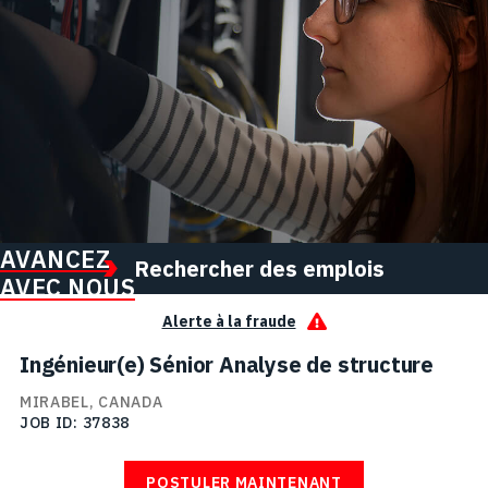
AVANCEZ
Rechercher des emplois
AVEC NOUS
Alerte à la fraude
Ingénieur(e) Sénior Analyse de structure
MIRABEL, CANADA
JOB ID
37838
POSTULER MAINTENANT