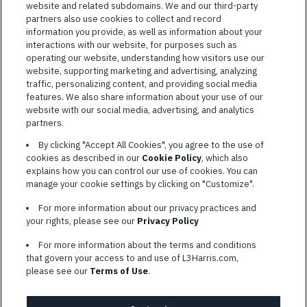
website and related subdomains. We and our third-party
combattant, d’innover afin de résoudre les problèmes les plus
partners also use cookies to collect and record
coriaces de nos clients.
information you provide, as well as information about your
interactions with our website, for purposes such as
operating our website, understanding how visitors use our
website, supporting marketing and advertising, analyzing
traffic, personalizing content, and providing social media
features. We also share information about your use of our
CONDITIONS GÉNÉRALES D’UTILISATION
website with our social media, advertising, and analytics
partners.
COOKIE SETTINGS
By clicking "Accept All Cookies", you agree to the use of
PLAN DU SITE
cookies as described in our
Cookie Policy
, which also
PRIVACY POLICY
explains how you can control our use of cookies. You can
manage your cookie settings by clicking on "Customize".
COOKIE CHOICES & INFO
L3HARRIS.COM
For more information about our privacy practices and
your rights, please see our
Privacy Policy
L3Harris s’engage à prendre des mesures d’adaptation
For more information about the terms and conditions
raisonnables aux personnes qualifiées invalides. Les candidats
that govern your access to and use of L3Harris.com,
ayant besoin d’aide sont encouragés à envoyer leurs demandes
please see our
Terms of Use
.
d’adaptations raisonnables par courriel à l’adresse
AppAssistance@L3harris.com
. Veuillez inclure une description
de votre demande d’adaptation ainsi que les coordonnées