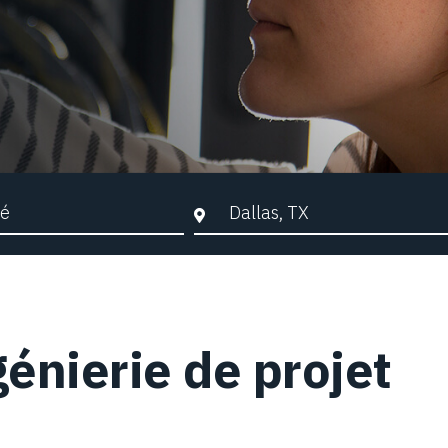
che par mots-clés
Ville, Région ou Code postal
génierie de projet