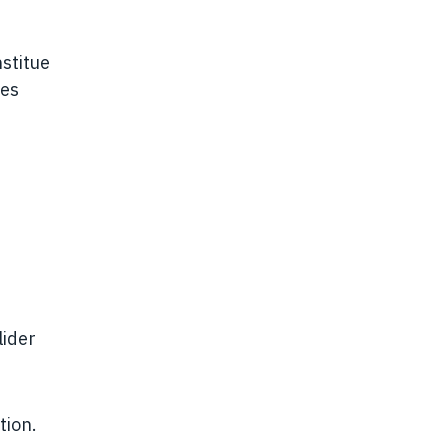
nstitue
les
lider
r
tion.