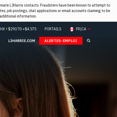
itimate L3Harris contacts. Fraudsters have been known to attempt to
es, job postings, chat applications or email accounts claiming to be
additional information.
LHX
$
290.70
+$4.575
PORTAILS
FR|CA
L3HARRIS.COM
ALERTES-EMPLOI
Search L3Ha