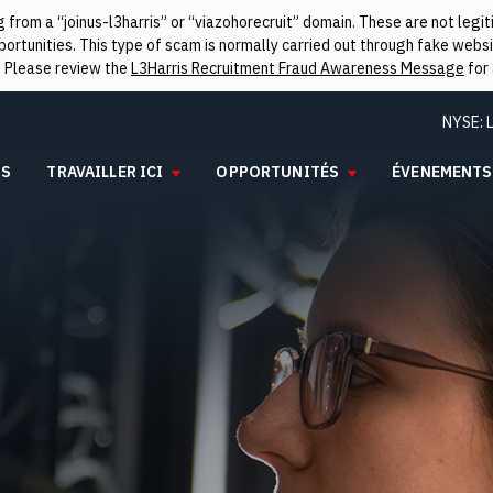
from a “joinus-l3harris” or “viazohorecruit” domain. These are not leg
rtunities. This type of scam is normally carried out through fake websit
. Please review the
L3Harris Recruitment Fraud Awareness Message
for 
NYSE:
IS
TRAVAILLER ICI
OPPORTUNITÉS
ÉVENEMENTS