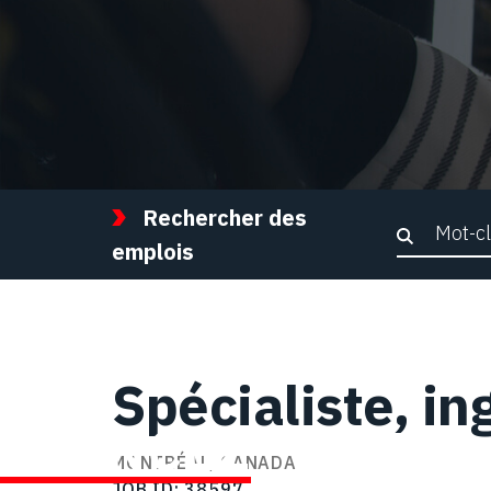
Rechercher des
Recher
emplois
Spécialiste, in
AVANCEZ
MONTRÉAL, CANADA
JOB ID
38597