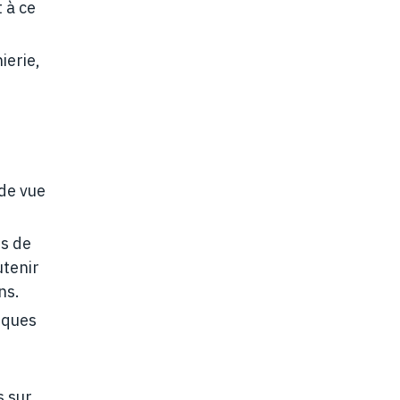
 à ce
ierie,
 de vue
ns de
utenir
ns.
niques
s sur