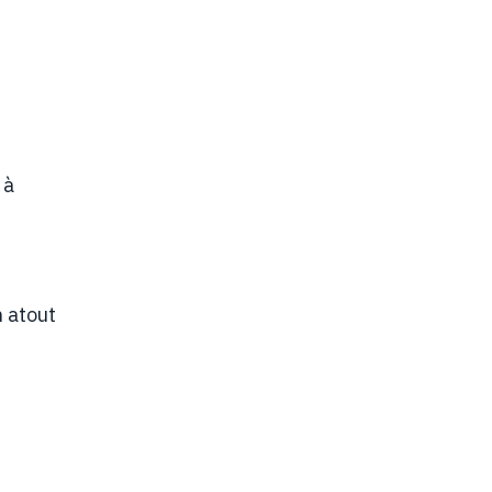
 à
 atout