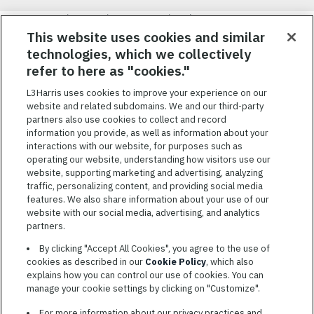
Nous visons à attirer, à mobiliser et à fidéliser une main-d’œuvre
hautement performante et diversifiée. De plus, nous croyons
This website uses cookies and similar
qu’une culture d’inclusion amusante et décontractée aide nos
technologies, which we collectively
employés à réaliser leur plein potentiel. Nous donnons les moyens
refer to here as "cookies."
à nos employés, sans égard à leur race, leur couleur, leur religion,
leur sexe, leur identité sexuelle, leur orientation sexuelle, leur
L3Harris uses cookies to improve your experience on our
origine nationale, leur handicap ou leur statut d’ancien
website and related subdomains. We and our third-party
combattant, d’innover afin de résoudre les problèmes les plus
partners also use cookies to collect and record
coriaces de nos clients.
information you provide, as well as information about your
interactions with our website, for purposes such as
operating our website, understanding how visitors use our
website, supporting marketing and advertising, analyzing
traffic, personalizing content, and providing social media
features. We also share information about your use of our
CONDITIONS GÉNÉRALES D’UTILISATION
website with our social media, advertising, and analytics
partners.
COOKIE SETTINGS
By clicking "Accept All Cookies", you agree to the use of
PLAN DU SITE
cookies as described in our
Cookie Policy
, which also
PRIVACY POLICY
explains how you can control our use of cookies. You can
manage your cookie settings by clicking on "Customize".
COOKIE CHOICES & INFO
L3HARRIS.COM
For more information about our privacy practices and