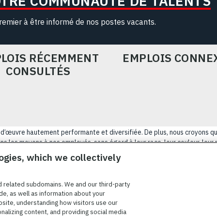
OTRE COMMUNAUTÉ DE TALENTS
remier à être informé de nos postes vacants.
LOIS RÉCEMMENT
EMPLOIS CONNE
CONSULTÉS
ain-d’œuvre hautement performante et diversifiée. De plus, nous croyons q
s les moyens à nos employés, sans égard à leur race, leur couleur, leur rel
tatut d’ancien combattant, d’innover afin de résoudre les problèmes les p
ogies, which we collectively
NÉRALES D’UTILISATION
COOKIE SETTINGS
PLAN DU SIT
d related subdomains. We and our third-party
de, as well as information about your
bsite, understanding how visitors use our
onalizing content, and providing social media