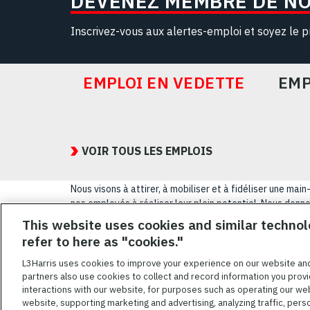
DEVENEZ MEMBRE DE N
Inscrivez-vous aux alertes-emploi et soyez le p
EMPLOI EN VEDETTE
EMP
Featured
Jobs
VOIR TOUS LES EMPLOIS
Nous visons à attirer, à mobiliser et à fidéliser une m
nos employés à réaliser leur plein potentiel. Nous donnon
sexuelle, leur origine nationale, leur handicap ou leur s
This website uses cookies and similar technol
refer to here as "cookies."
CONDITIONS GÉ
L3Harris uses cookies to improve your experience on our website an
partners also use cookies to collect and record information you provi
L3HARRIS.COM
interactions with our website, for purposes such as operating our we
website, supporting marketing and advertising, analyzing traffic, pers