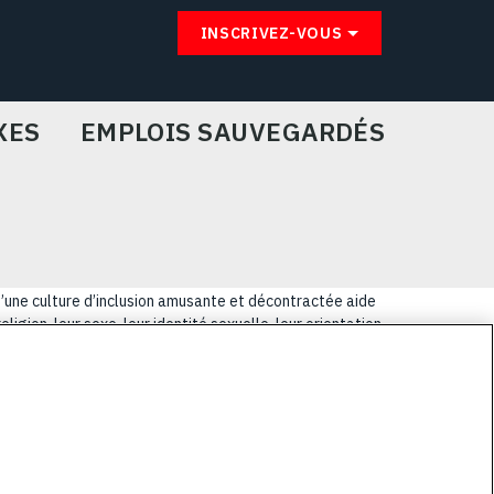
INSCRIVEZ-VOUS
XES
EMPLOIS SAUVEGARDÉS
u’une culture d’inclusion amusante et décontractée aide
igion, leur sexe, leur identité sexuelle, leur orientation
lus coriaces de nos clients.
E
PRIVACY POLICY
COOKIE CHOICES & INFO