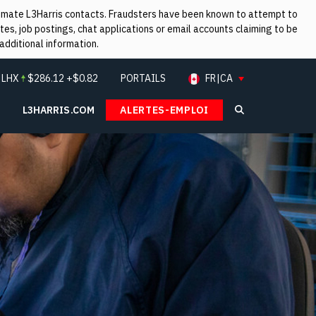
itimate L3Harris contacts. Fraudsters have been known to attempt to
es, job postings, chat applications or email accounts claiming to be
additional information.
:
LHX
$
286.12
+$0.82
PORTAILS
FR|CA
L3HARRIS.COM
ALERTES-EMPLOI
Search L3Ha