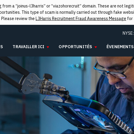
from a “joinus-l3harris” or “viazohorecruit” domain. These are not leg
rtunities. This type of scam is normally carried out through fake websit
. Please review the
L3Harris Recruitment Fraud Awareness Message
for 
NYSE
IS
TRAVAILLER ICI
OPPORTUNITÉS
ÉVENEMENTS