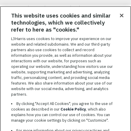
Nous visons à attirer, à mobiliser et à fidéliser une main-d’œuvre
hautement performante et diversifiée. De plus, nous croyons
This website uses cookies and similar
qu’une culture d’inclusion amusante et décontractée aide nos
technologies, which we collectively
employés à réaliser leur plein potentiel. Nous donnons les moyens
refer to here as "cookies."
à nos employés, sans égard à leur race, leur couleur, leur religion,
leur sexe, leur identité sexuelle, leur orientation sexuelle, leur
L3Harris uses cookies to improve your experience on our
origine nationale, leur handicap ou leur statut d’ancien
website and related subdomains. We and our third-party
combattant, d’innover afin de résoudre les problèmes les plus
partners also use cookies to collect and record
coriaces de nos clients.
information you provide, as well as information about your
interactions with our website, for purposes such as
operating our website, understanding how visitors use our
website, supporting marketing and advertising, analyzing
traffic, personalizing content, and providing social media
features. We also share information about your use of our
CONDITIONS GÉNÉRALES D’UTILISATION
website with our social media, advertising, and analytics
partners.
COOKIE SETTINGS
By clicking "Accept All Cookies", you agree to the use of
PLAN DU SITE
cookies as described in our
Cookie Policy
, which also
PRIVACY POLICY
explains how you can control our use of cookies. You can
manage your cookie settings by clicking on "Customize".
COOKIE CHOICES & INFO
L3HARRIS.COM
For more information about our privacy practices and