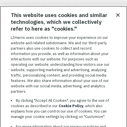
Nous visons à attirer, à mobiliser et à fidéliser une main-d’œuvre
hautement performante et diversifiée. De plus, nous croyons
This website uses cookies and similar
qu’une culture d’inclusion amusante et décontractée aide nos
technologies, which we collectively
employés à réaliser leur plein potentiel. Nous donnons les moyens
refer to here as "cookies."
à nos employés, sans égard à leur race, leur couleur, leur religion,
leur sexe, leur identité sexuelle, leur orientation sexuelle, leur
L3Harris uses cookies to improve your experience on our
origine nationale, leur handicap ou leur statut d’ancien
website and related subdomains. We and our third-party
combattant, d’innover afin de résoudre les problèmes les plus
partners also use cookies to collect and record
coriaces de nos clients.
information you provide, as well as information about your
interactions with our website, for purposes such as
operating our website, understanding how visitors use our
website, supporting marketing and advertising, analyzing
traffic, personalizing content, and providing social media
features. We also share information about your use of our
CONDITIONS GÉNÉRALES D’UTILISATION
website with our social media, advertising, and analytics
partners.
COOKIE SETTINGS
By clicking "Accept All Cookies", you agree to the use of
PLAN DU SITE
cookies as described in our
Cookie Policy
, which also
PRIVACY POLICY
explains how you can control our use of cookies. You can
manage your cookie settings by clicking on "Customize".
COOKIE CHOICES & INFO
L3HARRIS.COM
For more information about our privacy practices and