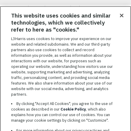
Nous visons à attirer, à mobiliser et à fidéliser une main-d’œuvre
hautement performante et diversifiée. De plus, nous croyons
This website uses cookies and similar
qu’une culture d’inclusion amusante et décontractée aide nos
technologies, which we collectively
employés à réaliser leur plein potentiel. Nous donnons les moyens
refer to here as "cookies."
à nos employés, sans égard à leur race, leur couleur, leur religion,
leur sexe, leur identité sexuelle, leur orientation sexuelle, leur
L3Harris uses cookies to improve your experience on our
origine nationale, leur handicap ou leur statut d’ancien
website and related subdomains. We and our third-party
combattant, d’innover afin de résoudre les problèmes les plus
partners also use cookies to collect and record
coriaces de nos clients.
information you provide, as well as information about your
interactions with our website, for purposes such as
operating our website, understanding how visitors use our
website, supporting marketing and advertising, analyzing
traffic, personalizing content, and providing social media
features. We also share information about your use of our
CONDITIONS GÉNÉRALES D’UTILISATION
website with our social media, advertising, and analytics
partners.
COOKIE SETTINGS
By clicking "Accept All Cookies", you agree to the use of
PLAN DU SITE
cookies as described in our
Cookie Policy
, which also
PRIVACY POLICY
explains how you can control our use of cookies. You can
manage your cookie settings by clicking on "Customize".
COOKIE CHOICES & INFO
L3HARRIS.COM
For more information about our privacy practices and