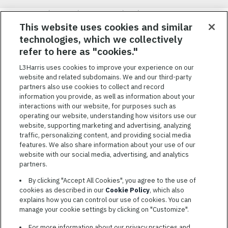
Nous visons à attirer, à mobiliser et à fidéliser une main-d’œuvre
hautement performante et diversifiée. De plus, nous croyons
This website uses cookies and similar
qu’une culture d’inclusion amusante et décontractée aide nos
technologies, which we collectively
employés à réaliser leur plein potentiel. Nous donnons les moyens
refer to here as "cookies."
à nos employés, sans égard à leur race, leur couleur, leur religion,
leur sexe, leur identité sexuelle, leur orientation sexuelle, leur
L3Harris uses cookies to improve your experience on our
origine nationale, leur handicap ou leur statut d’ancien
website and related subdomains. We and our third-party
combattant, d’innover afin de résoudre les problèmes les plus
partners also use cookies to collect and record
coriaces de nos clients.
information you provide, as well as information about your
interactions with our website, for purposes such as
operating our website, understanding how visitors use our
website, supporting marketing and advertising, analyzing
traffic, personalizing content, and providing social media
features. We also share information about your use of our
CONDITIONS GÉNÉRALES D’UTILISATION
website with our social media, advertising, and analytics
partners.
COOKIE SETTINGS
By clicking "Accept All Cookies", you agree to the use of
PLAN DU SITE
cookies as described in our
Cookie Policy
, which also
PRIVACY POLICY
explains how you can control our use of cookies. You can
manage your cookie settings by clicking on "Customize".
COOKIE CHOICES & INFO
L3HARRIS.COM
For more information about our privacy practices and