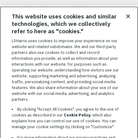
Nous visons à attirer, à mobiliser et à fidéliser une main-d’œuvre
hautement performante et diversifiée. De plus, nous croyons
This website uses cookies and similar
qu’une culture d’inclusion amusante et décontractée aide nos
technologies, which we collectively
employés à réaliser leur plein potentiel. Nous donnons les moyens
refer to here as "cookies."
à nos employés, sans égard à leur race, leur couleur, leur religion,
leur sexe, leur identité sexuelle, leur orientation sexuelle, leur
L3Harris uses cookies to improve your experience on our
origine nationale, leur handicap ou leur statut d’ancien
website and related subdomains. We and our third-party
combattant, d’innover afin de résoudre les problèmes les plus
partners also use cookies to collect and record
coriaces de nos clients.
information you provide, as well as information about your
interactions with our website, for purposes such as
operating our website, understanding how visitors use our
website, supporting marketing and advertising, analyzing
traffic, personalizing content, and providing social media
features. We also share information about your use of our
CONDITIONS GÉNÉRALES D’UTILISATION
website with our social media, advertising, and analytics
partners.
COOKIE SETTINGS
By clicking "Accept All Cookies", you agree to the use of
PLAN DU SITE
cookies as described in our
Cookie Policy
, which also
PRIVACY POLICY
explains how you can control our use of cookies. You can
manage your cookie settings by clicking on "Customize".
COOKIE CHOICES & INFO
L3HARRIS.COM
For more information about our privacy practices and