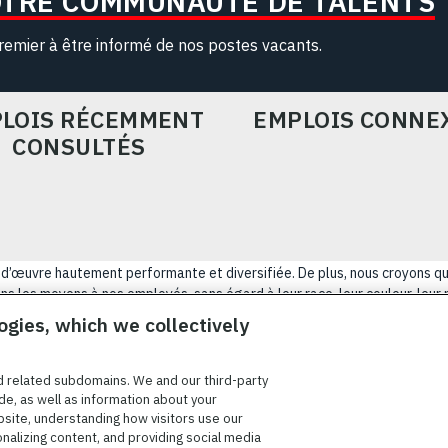
OTRE COMMUNAUTÉ DE TALENTS
remier à être informé de nos postes vacants.
LOIS RÉCEMMENT
EMPLOIS CONNE
CONSULTÉS
ain-d’œuvre hautement performante et diversifiée. De plus, nous croyons q
s les moyens à nos employés, sans égard à leur race, leur couleur, leur rel
tatut d’ancien combattant, d’innover afin de résoudre les problèmes les p
ogies, which we collectively
NÉRALES D’UTILISATION
COOKIE SETTINGS
PLAN DU SIT
d related subdomains. We and our third-party
de, as well as information about your
bsite, understanding how visitors use our
onalizing content, and providing social media