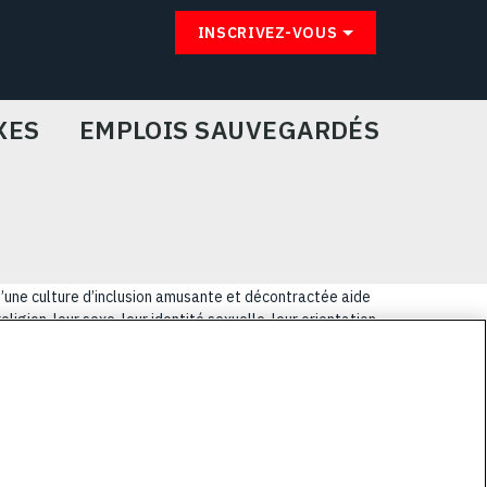
INSCRIVEZ-VOUS
XES
EMPLOIS SAUVEGARDÉS
u’une culture d’inclusion amusante et décontractée aide
igion, leur sexe, leur identité sexuelle, leur orientation
lus coriaces de nos clients.
E
PRIVACY POLICY
COOKIE CHOICES & INFO