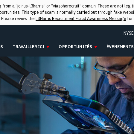
from a “joinus-l3harris” or “viazohorecruit” domain. These are not leg
rtunities. This type of scam is normally carried out through fake websit
. Please review the
L3Harris Recruitment Fraud Awareness Message
for 
NYSE
IS
TRAVAILLER ICI
OPPORTUNITÉS
ÉVENEMENTS