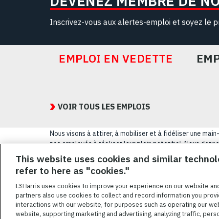
DEVENEZ MEMBRE DE N
Inscrivez-vous aux alertes-emploi et soyez le p
EMPLOI EN VEDETTE
EMP
Featured
Jobs
VOIR TOUS LES EMPLOIS
Nous visons à attirer, à mobiliser et à fidéliser une m
nos employés à réaliser leur plein potentiel. Nous donnon
sexuelle, leur origine nationale, leur handicap ou leur s
This website uses cookies and similar technol
refer to here as "cookies."
CONDITIONS GÉ
L3Harris uses cookies to improve your experience on our website an
partners also use cookies to collect and record information you provi
L3HARRIS.COM
interactions with our website, for purposes such as operating our we
website, supporting marketing and advertising, analyzing traffic, pers