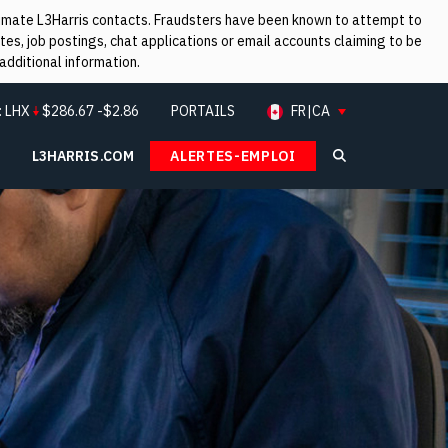
itimate L3Harris contacts. Fraudsters have been known to attempt to
es, job postings, chat applications or email accounts claiming to be
additional information.
:
LHX
$
286.67
-$2.86
PORTAILS
FR|CA
L3HARRIS.COM
ALERTES-EMPLOI
Search L3Ha