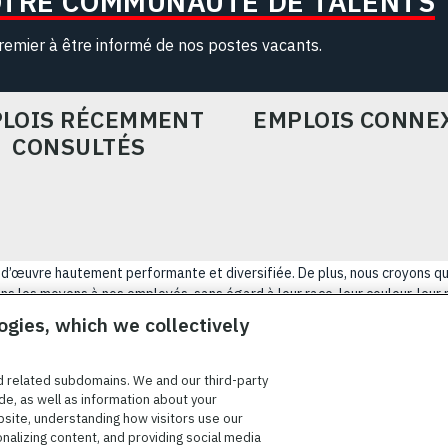
OTRE COMMUNAUTÉ DE TALENTS
remier à être informé de nos postes vacants.
LOIS RÉCEMMENT
EMPLOIS CONNE
CONSULTÉS
ain-d’œuvre hautement performante et diversifiée. De plus, nous croyons q
s les moyens à nos employés, sans égard à leur race, leur couleur, leur rel
tatut d’ancien combattant, d’innover afin de résoudre les problèmes les p
ogies, which we collectively
NÉRALES D’UTILISATION
COOKIE SETTINGS
PLAN DU SIT
d related subdomains. We and our third-party
de, as well as information about your
bsite, understanding how visitors use our
onalizing content, and providing social media