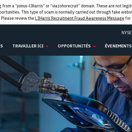
from a “joinus-l3harris” or “viazohorecruit” domain. These are not leg
rtunities. This type of scam is normally carried out through fake websit
. Please review the
L3Harris Recruitment Fraud Awareness Message
for 
NYSE
IS
TRAVAILLER ICI
OPPORTUNITÉS
ÉVENEMENTS