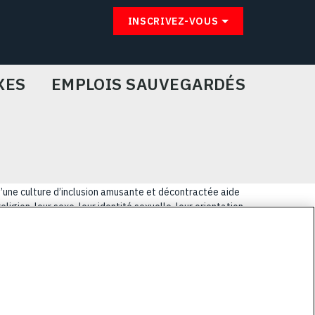
INSCRIVEZ-VOUS
XES
EMPLOIS SAUVEGARDÉS
u’une culture d’inclusion amusante et décontractée aide
igion, leur sexe, leur identité sexuelle, leur orientation
lus coriaces de nos clients.
E
PRIVACY POLICY
COOKIE CHOICES & INFO