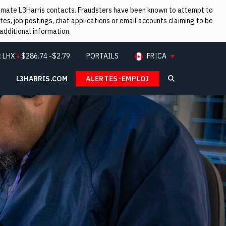
itimate L3Harris contacts. Fraudsters have been known to attempt to
es, job postings, chat applications or email accounts claiming to be
additional information.
:
LHX
$
286.74
-$2.79
PORTAILS
FR|CA
L3HARRIS.COM
ALERTES-EMPLOI
Search L3Ha