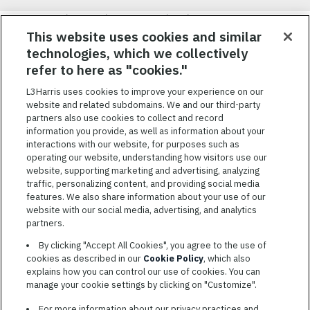
Nous visons à attirer, à mobiliser et à fidéliser une main-d’œuvre
hautement performante et diversifiée. De plus, nous croyons
This website uses cookies and similar
qu’une culture d’inclusion amusante et décontractée aide nos
technologies, which we collectively
employés à réaliser leur plein potentiel. Nous donnons les moyens
refer to here as "cookies."
à nos employés, sans égard à leur race, leur couleur, leur religion,
leur sexe, leur identité sexuelle, leur orientation sexuelle, leur
L3Harris uses cookies to improve your experience on our
origine nationale, leur handicap ou leur statut d’ancien
website and related subdomains. We and our third-party
combattant, d’innover afin de résoudre les problèmes les plus
partners also use cookies to collect and record
coriaces de nos clients.
information you provide, as well as information about your
interactions with our website, for purposes such as
operating our website, understanding how visitors use our
website, supporting marketing and advertising, analyzing
traffic, personalizing content, and providing social media
features. We also share information about your use of our
CONDITIONS GÉNÉRALES D’UTILISATION
website with our social media, advertising, and analytics
partners.
COOKIE SETTINGS
By clicking "Accept All Cookies", you agree to the use of
PLAN DU SITE
cookies as described in our
Cookie Policy
, which also
PRIVACY POLICY
explains how you can control our use of cookies. You can
manage your cookie settings by clicking on "Customize".
COOKIE CHOICES & INFO
L3HARRIS.COM
For more information about our privacy practices and