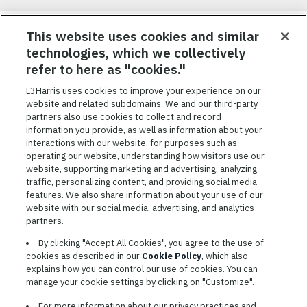
Nous visons à attirer, à mobiliser et à fidéliser une main-d’œuvre
hautement performante et diversifiée. De plus, nous croyons
This website uses cookies and similar
qu’une culture d’inclusion amusante et décontractée aide nos
technologies, which we collectively
employés à réaliser leur plein potentiel. Nous donnons les moyens
refer to here as "cookies."
à nos employés, sans égard à leur race, leur couleur, leur religion,
leur sexe, leur identité sexuelle, leur orientation sexuelle, leur
L3Harris uses cookies to improve your experience on our
origine nationale, leur handicap ou leur statut d’ancien
website and related subdomains. We and our third-party
combattant, d’innover afin de résoudre les problèmes les plus
partners also use cookies to collect and record
coriaces de nos clients.
information you provide, as well as information about your
interactions with our website, for purposes such as
operating our website, understanding how visitors use our
website, supporting marketing and advertising, analyzing
traffic, personalizing content, and providing social media
features. We also share information about your use of our
CONDITIONS GÉNÉRALES D’UTILISATION
website with our social media, advertising, and analytics
partners.
COOKIE SETTINGS
By clicking "Accept All Cookies", you agree to the use of
PLAN DU SITE
cookies as described in our
Cookie Policy
, which also
PRIVACY POLICY
explains how you can control our use of cookies. You can
manage your cookie settings by clicking on "Customize".
COOKIE CHOICES & INFO
L3HARRIS.COM
For more information about our privacy practices and