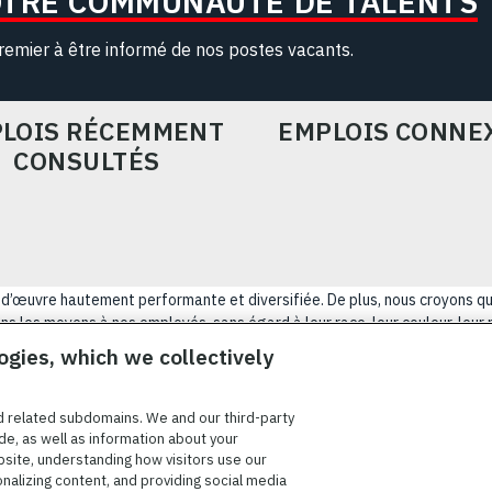
OTRE COMMUNAUTÉ DE TALENTS
remier à être informé de nos postes vacants.
LOIS RÉCEMMENT
EMPLOIS CONNE
CONSULTÉS
ain-d’œuvre hautement performante et diversifiée. De plus, nous croyons q
s les moyens à nos employés, sans égard à leur race, leur couleur, leur rel
tatut d’ancien combattant, d’innover afin de résoudre les problèmes les p
ogies, which we collectively
NÉRALES D’UTILISATION
COOKIE SETTINGS
PLAN DU SIT
d related subdomains. We and our third-party
de, as well as information about your
bsite, understanding how visitors use our
onalizing content, and providing social media