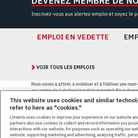
DEVENEZ MEMBRE DE N
Inscrivez-vous aux alertes-emploi et soyez le p
EMPLOI EN VEDETTE
EMP
Featured
Jobs
VOIR TOUS LES EMPLOIS
Nous visons à attirer, à mobiliser et à fidéliser une m
nos employés à réaliser leur plein potentiel. Nous donnon
sexuelle, leur origine nationale, leur handicap ou leur s
This website uses cookies and similar technol
refer to here as "cookies."
CONDITIONS GÉ
L3Harris uses cookies to improve your experience on our website an
partners also use cookies to collect and record information you provi
L3HARRIS.COM
interactions with our website, for purposes such as operating our we
website, supporting marketing and advertising, analyzing traffic, pers