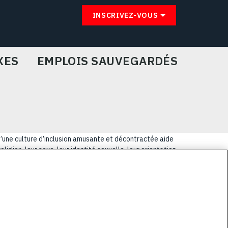
INSCRIVEZ-VOUS
XES
EMPLOIS SAUVEGARDÉS
u’une culture d’inclusion amusante et décontractée aide
igion, leur sexe, leur identité sexuelle, leur orientation
lus coriaces de nos clients.
E
PRIVACY POLICY
COOKIE CHOICES & INFO