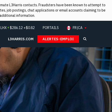
itimate L3Harris contacts. Fraudsters have been known to attempt to
es, job postings, chat applications or email accounts claiming to be
additional information.
:
LHX
$
286.12
+$0.82
PORTAILS
FR|CA
L3HARRIS.COM
ALERTES-EMPLOI
Search L3Ha