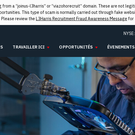
from a “joinus-l3harris” or “viazohorecruit” domain. These are not leg
rtunities. This type of scam is normally carried out through fake websit
. Please review the
L3Harris Recruitment Fraud Awareness Message
for 
NYSE
IS
TRAVAILLER ICI
OPPORTUNITÉS
ÉVENEMENTS