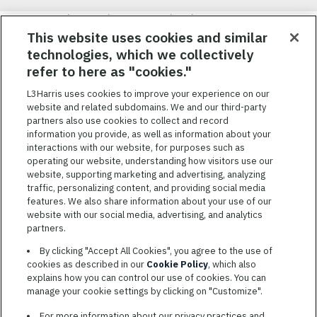
Nous visons à attirer, à mobiliser et à fidéliser une main-d’œuvre
hautement performante et diversifiée. De plus, nous croyons
This website uses cookies and similar
qu’une culture d’inclusion amusante et décontractée aide nos
technologies, which we collectively
employés à réaliser leur plein potentiel. Nous donnons les moyens
refer to here as "cookies."
à nos employés, sans égard à leur race, leur couleur, leur religion,
leur sexe, leur identité sexuelle, leur orientation sexuelle, leur
L3Harris uses cookies to improve your experience on our
origine nationale, leur handicap ou leur statut d’ancien
website and related subdomains. We and our third-party
combattant, d’innover afin de résoudre les problèmes les plus
partners also use cookies to collect and record
coriaces de nos clients.
information you provide, as well as information about your
interactions with our website, for purposes such as
operating our website, understanding how visitors use our
website, supporting marketing and advertising, analyzing
traffic, personalizing content, and providing social media
features. We also share information about your use of our
CONDITIONS GÉNÉRALES D’UTILISATION
website with our social media, advertising, and analytics
partners.
COOKIE SETTINGS
By clicking "Accept All Cookies", you agree to the use of
PLAN DU SITE
cookies as described in our
Cookie Policy
, which also
PRIVACY POLICY
explains how you can control our use of cookies. You can
manage your cookie settings by clicking on "Customize".
COOKIE CHOICES & INFO
L3HARRIS.COM
For more information about our privacy practices and