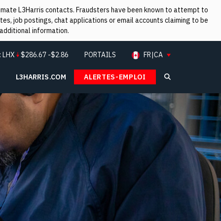
itimate L3Harris contacts. Fraudsters have been known to attempt to
es, job postings, chat applications or email accounts claiming to be
additional information.
:
LHX
$
286.67
-$2.86
PORTAILS
FR|CA
L3HARRIS.COM
ALERTES-EMPLOI
Search L3Ha