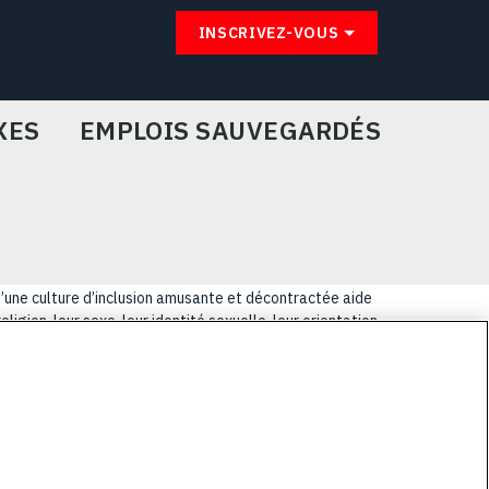
INSCRIVEZ-VOUS
XES
EMPLOIS SAUVEGARDÉS
u’une culture d’inclusion amusante et décontractée aide
igion, leur sexe, leur identité sexuelle, leur orientation
lus coriaces de nos clients.
E
PRIVACY POLICY
COOKIE CHOICES & INFO