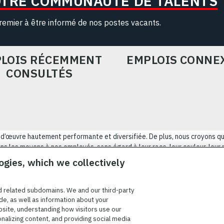
OTRE COMMUNAUTÉ DE TALENTS
remier à être informé de nos postes vacants.
LOIS RÉCEMMENT
EMPLOIS CONNE
CONSULTÉS
ain-d’œuvre hautement performante et diversifiée. De plus, nous croyons q
s les moyens à nos employés, sans égard à leur race, leur couleur, leur rel
tatut d’ancien combattant, d’innover afin de résoudre les problèmes les p
ogies, which we collectively
NÉRALES D’UTILISATION
COOKIE SETTINGS
PLAN DU SIT
d related subdomains. We and our third-party
de, as well as information about your
bsite, understanding how visitors use our
onalizing content, and providing social media