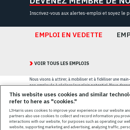
DEVENEZ MEMBRE DE N
Inscrivez-vous aux alertes-emploi et soyez le p
EMPLOI EN VEDETTE
EMP
Featured
Jobs
VOIR TOUS LES EMPLOIS
Nous visons à attirer, à mobiliser et à fidéliser une m
nos employés à réaliser leur plein potentiel. Nous donnon
sexuelle, leur origine nationale, leur handicap ou leur s
This website uses cookies and similar technol
refer to here as "cookies."
CONDITIONS GÉ
L3Harris uses cookies to improve your experience on our website an
partners also use cookies to collect and record information you provi
L3HARRIS.COM
interactions with our website, for purposes such as operating our we
website, supporting marketing and advertising, analyzing traffic, pers