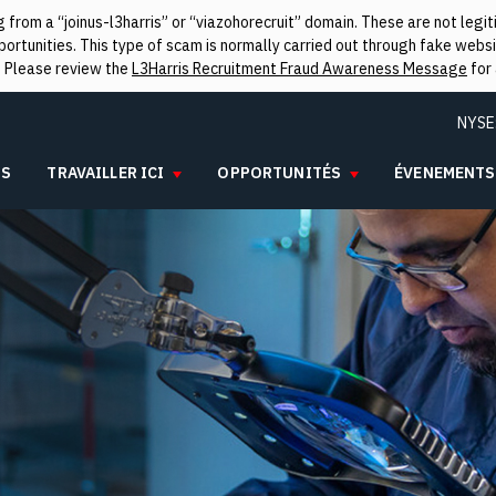
from a “joinus-l3harris” or “viazohorecruit” domain. These are not leg
rtunities. This type of scam is normally carried out through fake websit
. Please review the
L3Harris Recruitment Fraud Awareness Message
for 
NYSE
IS
TRAVAILLER ICI
OPPORTUNITÉS
ÉVENEMENTS