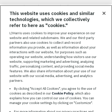
Nous visons à attirer, à mobiliser et à fidéliser une main-d’œuvre
hautement performante et diversifiée. De plus, nous croyons
This website uses cookies and similar
qu’une culture d’inclusion amusante et décontractée aide nos
technologies, which we collectively
employés à réaliser leur plein potentiel. Nous donnons les moyens
refer to here as "cookies."
à nos employés, sans égard à leur race, leur couleur, leur religion,
leur sexe, leur identité sexuelle, leur orientation sexuelle, leur
L3Harris uses cookies to improve your experience on our
origine nationale, leur handicap ou leur statut d’ancien
website and related subdomains. We and our third-party
combattant, d’innover afin de résoudre les problèmes les plus
partners also use cookies to collect and record
coriaces de nos clients.
information you provide, as well as information about your
interactions with our website, for purposes such as
operating our website, understanding how visitors use our
website, supporting marketing and advertising, analyzing
traffic, personalizing content, and providing social media
features. We also share information about your use of our
CONDITIONS GÉNÉRALES D’UTILISATION
website with our social media, advertising, and analytics
partners.
COOKIE SETTINGS
By clicking "Accept All Cookies", you agree to the use of
PLAN DU SITE
cookies as described in our
Cookie Policy
, which also
PRIVACY POLICY
explains how you can control our use of cookies. You can
manage your cookie settings by clicking on "Customize".
COOKIE CHOICES & INFO
L3HARRIS.COM
For more information about our privacy practices and