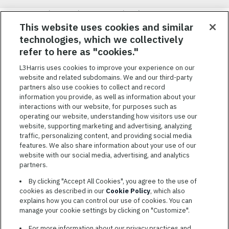
Nous visons à attirer, à mobiliser et à fidéliser une main-d’œuvre
hautement performante et diversifiée. De plus, nous croyons
This website uses cookies and similar
qu’une culture d’inclusion amusante et décontractée aide nos
technologies, which we collectively
employés à réaliser leur plein potentiel. Nous donnons les moyens
refer to here as "cookies."
à nos employés, sans égard à leur race, leur couleur, leur religion,
leur sexe, leur identité sexuelle, leur orientation sexuelle, leur
L3Harris uses cookies to improve your experience on our
origine nationale, leur handicap ou leur statut d’ancien
website and related subdomains. We and our third-party
combattant, d’innover afin de résoudre les problèmes les plus
partners also use cookies to collect and record
coriaces de nos clients.
information you provide, as well as information about your
interactions with our website, for purposes such as
operating our website, understanding how visitors use our
website, supporting marketing and advertising, analyzing
traffic, personalizing content, and providing social media
features. We also share information about your use of our
CONDITIONS GÉNÉRALES D’UTILISATION
website with our social media, advertising, and analytics
partners.
COOKIE SETTINGS
By clicking "Accept All Cookies", you agree to the use of
PLAN DU SITE
cookies as described in our
Cookie Policy
, which also
PRIVACY POLICY
explains how you can control our use of cookies. You can
manage your cookie settings by clicking on "Customize".
COOKIE CHOICES & INFO
L3HARRIS.COM
For more information about our privacy practices and