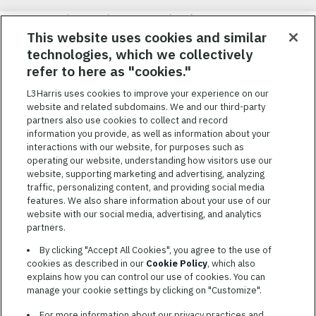
Nous visons à attirer, à mobiliser et à fidéliser une main-d’œuvre
hautement performante et diversifiée. De plus, nous croyons
This website uses cookies and similar
qu’une culture d’inclusion amusante et décontractée aide nos
technologies, which we collectively
employés à réaliser leur plein potentiel. Nous donnons les moyens
refer to here as "cookies."
à nos employés, sans égard à leur race, leur couleur, leur religion,
leur sexe, leur identité sexuelle, leur orientation sexuelle, leur
L3Harris uses cookies to improve your experience on our
origine nationale, leur handicap ou leur statut d’ancien
website and related subdomains. We and our third-party
combattant, d’innover afin de résoudre les problèmes les plus
partners also use cookies to collect and record
coriaces de nos clients.
information you provide, as well as information about your
interactions with our website, for purposes such as
operating our website, understanding how visitors use our
website, supporting marketing and advertising, analyzing
traffic, personalizing content, and providing social media
features. We also share information about your use of our
CONDITIONS GÉNÉRALES D’UTILISATION
website with our social media, advertising, and analytics
partners.
COOKIE SETTINGS
By clicking "Accept All Cookies", you agree to the use of
PLAN DU SITE
cookies as described in our
Cookie Policy
, which also
PRIVACY POLICY
explains how you can control our use of cookies. You can
manage your cookie settings by clicking on "Customize".
COOKIE CHOICES & INFO
L3HARRIS.COM
For more information about our privacy practices and