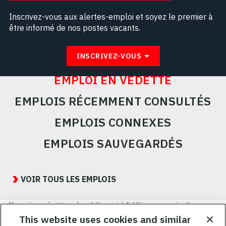
Inscrivez-vous aux alertes-emploi et soyez le premier à
être informé de nos postes vacants.
INSCRIVEZ-VOUS
EMPLOI EN VEDETTE
EMPLOIS RÉCEMMENT CONSULTÉS
EMPLOIS CONNEXES
EMPLOIS SAUVEGARDÉS
Featured
Jobs
VOIR TOUS LES EMPLOIS
Nous visons à attirer, à mobiliser et à fidéliser une main-d’œuvre
hautement performante et diversifiée. De plus, nous croyons
This website uses cookies and similar
qu’une culture d’inclusion amusante et décontractée aide nos