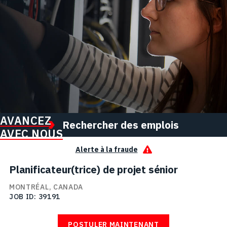
AVANCEZ
Rechercher des emplois
AVEC NOUS
Alerte à la fraude
Planificateur(trice) de projet sénior
MONTRÉAL, CANADA
JOB ID
39191
POSTULER MAINTENANT