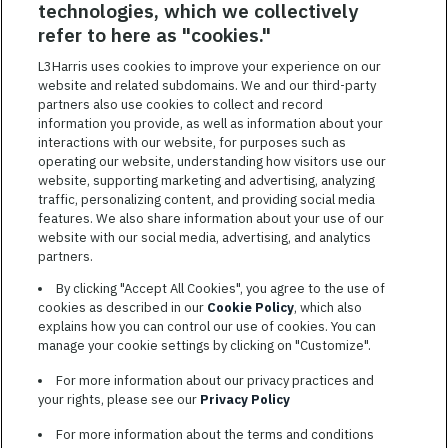
technologies, which we collectively
employés à réaliser leur plein potentiel. Nous donnons les moyens
refer to here as "cookies."
à nos employés, sans égard à leur race, leur couleur, leur religion,
leur sexe, leur identité sexuelle, leur orientation sexuelle, leur
L3Harris uses cookies to improve your experience on our
origine nationale, leur handicap ou leur statut d’ancien
website and related subdomains. We and our third-party
combattant, d’innover afin de résoudre les problèmes les plus
partners also use cookies to collect and record
coriaces de nos clients.
information you provide, as well as information about your
interactions with our website, for purposes such as
operating our website, understanding how visitors use our
website, supporting marketing and advertising, analyzing
traffic, personalizing content, and providing social media
features. We also share information about your use of our
CONDITIONS GÉNÉRALES D’UTILISATION
website with our social media, advertising, and analytics
partners.
COOKIE SETTINGS
By clicking "Accept All Cookies", you agree to the use of
PLAN DU SITE
cookies as described in our
Cookie Policy
, which also
PRIVACY POLICY
explains how you can control our use of cookies. You can
manage your cookie settings by clicking on "Customize".
COOKIE CHOICES & INFO
L3HARRIS.COM
For more information about our privacy practices and
your rights, please see our
Privacy Policy
L3Harris s’engage à prendre des mesures d’adaptation
For more information about the terms and conditions
raisonnables aux personnes qualifiées invalides. Les candidats