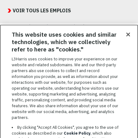
Featured
Jobs
VOIR TOUS LES EMPLOIS
Nous visons à attirer, à mobiliser et à fidéliser une main-d’œuvre
hautement performante et diversifiée. De plus, nous croyons
This website uses cookies and similar
qu’une culture d’inclusion amusante et décontractée aide nos
technologies, which we collectively
employés à réaliser leur plein potentiel. Nous donnons les moyens
refer to here as "cookies."
à nos employés, sans égard à leur race, leur couleur, leur religion,
leur sexe, leur identité sexuelle, leur orientation sexuelle, leur
L3Harris uses cookies to improve your experience on our
origine nationale, leur handicap ou leur statut d’ancien
website and related subdomains. We and our third-party
combattant, d’innover afin de résoudre les problèmes les plus
partners also use cookies to collect and record
coriaces de nos clients.
information you provide, as well as information about your
interactions with our website, for purposes such as
operating our website, understanding how visitors use our
website, supporting marketing and advertising, analyzing
traffic, personalizing content, and providing social media
features. We also share information about your use of our
CONDITIONS GÉNÉRALES D’UTILISATION
website with our social media, advertising, and analytics
partners.
COOKIE SETTINGS
By clicking "Accept All Cookies", you agree to the use of
PLAN DU SITE
cookies as described in our
Cookie Policy
, which also
PRIVACY POLICY