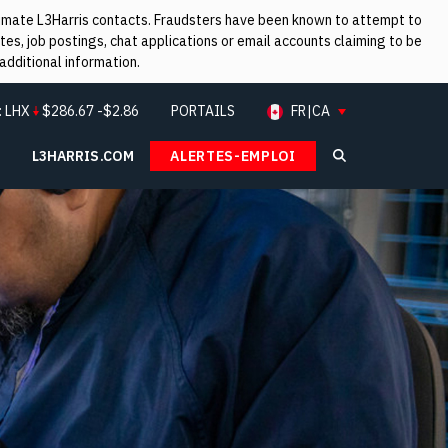
itimate L3Harris contacts. Fraudsters have been known to attempt to
es, job postings, chat applications or email accounts claiming to be
additional information.
:
LHX
$
286.67
-$2.86
PORTAILS
FR|CA
L3HARRIS.COM
ALERTES-EMPLOI
Search L3Ha