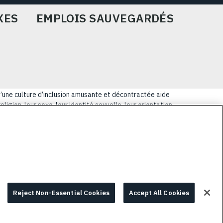
XES
EMPLOIS SAUVEGARDÉS
u’une culture d’inclusion amusante et décontractée aide
igion, leur sexe, leur identité sexuelle, leur orientation
lus coriaces de nos clients.
E
PRIVACY POLICY
COOKIE CHOICES & INFO
Reject Non-Essential Cookies
Accept All Cookies