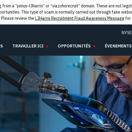
from a “joinus-l3harris” or “viazohorecruit” domain. These are not leg
rtunities. This type of scam is normally carried out through fake websit
. Please review the
L3Harris Recruitment Fraud Awareness Message
for 
NYSE
IS
TRAVAILLER ICI
OPPORTUNITÉS
ÉVENEMENTS