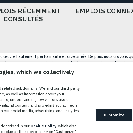
LOIS RÉCEMMENT
EMPLOIS CONNE
CONSULTÉS
ain-d’œuvre hautement performante et diversifiée. De plus, nous croyons q
s les moyens à nos employés, sans égard à leur race, leur couleur, leur rel
tatut d’ancien combattant, d’innover afin de résoudre les problèmes les p
ogies, which we collectively
NÉRALES D’UTILISATION
COOKIE SETTINGS
PLAN DU SIT
d related subdomains. We and our third-party
de, as well as information about your
bsite, understanding how visitors use our
onalizing content, and providing social media
 à prendre des mesures d’adaptation raisonnables aux personnes
 our social media, advertising, and analytics
es. Les candidats ayant besoin d’aide sont encouragés à envoyer leurs
Customize
ions raisonnables par courriel à l’adresse
s described in our
Cookie Policy
, which also
L3harris.com
. Veuillez inclure une description de votre demande
cookie settings by clicking on "Customize".