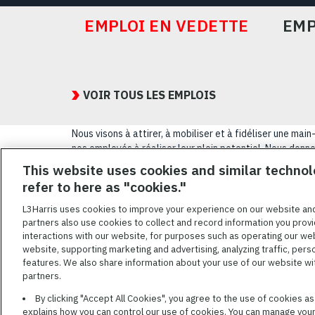
EMPLOI EN VEDETTE
EMP
Featured
Jobs
VOIR TOUS LES EMPLOIS
Nous visons à attirer, à mobiliser et à fidéliser une m
nos employés à réaliser leur plein potentiel. Nous donnon
sexuelle, leur origine nationale, leur handicap ou leur s
This website uses cookies and similar technol
refer to here as "cookies."
CONDITIONS GÉ
L3Harris uses cookies to improve your experience on our website an
partners also use cookies to collect and record information you provi
L3HARRIS.COM
interactions with our website, for purposes such as operating our we
website, supporting marketing and advertising, analyzing traffic, pers
L3Harris s’engage
features. We also share information about your use of our website with
qualifiées invalid
partners.
demandes d’adaptat
By clicking "Accept All Cookies", you agree to the use of cookies a
AppAssistance@
explains how you can control our use of cookies. You can manage your 