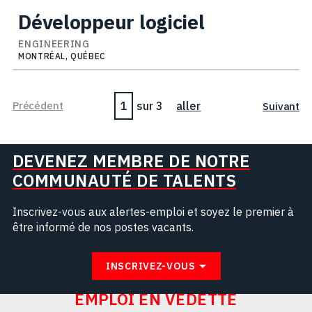
Développeur logiciel
ENGINEERING
MONTRÉAL, QUÉBEC
Page
Précédent
sur 3
aller
Suivant
DEVENEZ MEMBRE DE NOTRE
COMMUNAUTÉ DE TALENTS
Inscrivez-vous aux alertes-emploi et soyez le premier à
être informé de nos postes vacants.
INSCRIVEZ-VOUS
EMPLOI EN VEDETTE