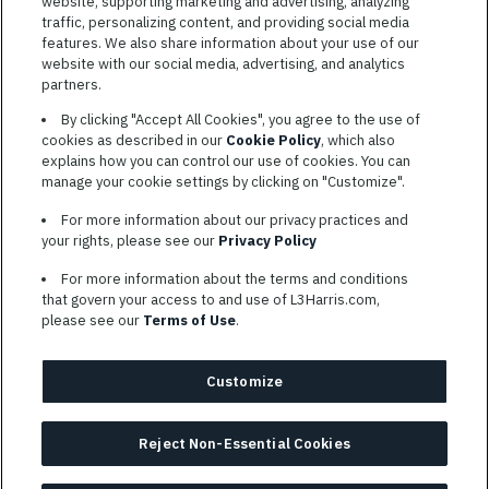
website, supporting marketing and advertising, analyzing
traffic, personalizing content, and providing social media
features. We also share information about your use of our
CONDITIONS GÉNÉRALES D’UTILISATION
website with our social media, advertising, and analytics
partners.
COOKIE SETTINGS
By clicking "Accept All Cookies", you agree to the use of
PLAN DU SITE
cookies as described in our
Cookie Policy
, which also
PRIVACY POLICY
explains how you can control our use of cookies. You can
manage your cookie settings by clicking on "Customize".
COOKIE CHOICES & INFO
L3HARRIS.COM
For more information about our privacy practices and
your rights, please see our
Privacy Policy
L3Harris s’engage à prendre des mesures d’adaptation
For more information about the terms and conditions
raisonnables aux personnes qualifiées invalides. Les candidats
that govern your access to and use of L3Harris.com,
ayant besoin d’aide sont encouragés à envoyer leurs demandes
please see our
Terms of Use
.
d’adaptations raisonnables par courriel à l’adresse
AppAssistance@L3harris.com
. Veuillez inclure une description
de votre demande d’adaptation ainsi que les coordonnées
Customize
suivantes : nom complet et numéro de téléphone et/ou moyens de
communication privilégiés.
Reject Non-Essential Cookies