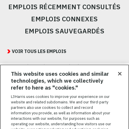
EMPLOIS RÉCEMMENT CONSULTÉS
EMPLOIS CONNEXES
EMPLOIS SAUVEGARDÉS
Featured
Jobs
VOIR TOUS LES EMPLOIS
Nous visons à attirer, à mobiliser et à fidéliser une main-d’œuvre
hautement performante et diversifiée. De plus, nous croyons
This website uses cookies and similar
qu’une culture d’inclusion amusante et décontractée aide nos
technologies, which we collectively
employés à réaliser leur plein potentiel. Nous donnons les moyens
refer to here as "cookies."
à nos employés, sans égard à leur race, leur couleur, leur religion,
leur sexe, leur identité sexuelle, leur orientation sexuelle, leur
L3Harris uses cookies to improve your experience on our
origine nationale, leur handicap ou leur statut d’ancien
website and related subdomains. We and our third-party
combattant, d’innover afin de résoudre les problèmes les plus
partners also use cookies to collect and record
coriaces de nos clients.
information you provide, as well as information about your
interactions with our website, for purposes such as
operating our website, understanding how visitors use our