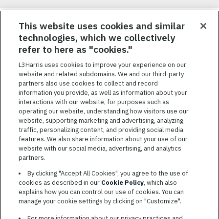
Nous visons à attirer, à mobiliser et à fidéliser une main-d’œuvre
hautement performante et diversifiée. De plus, nous croyons
This website uses cookies and similar
qu’une culture d’inclusion amusante et décontractée aide nos
technologies, which we collectively
employés à réaliser leur plein potentiel. Nous donnons les moyens
refer to here as "cookies."
à nos employés, sans égard à leur race, leur couleur, leur religion,
leur sexe, leur identité sexuelle, leur orientation sexuelle, leur
L3Harris uses cookies to improve your experience on our
origine nationale, leur handicap ou leur statut d’ancien
website and related subdomains. We and our third-party
combattant, d’innover afin de résoudre les problèmes les plus
partners also use cookies to collect and record
coriaces de nos clients.
information you provide, as well as information about your
interactions with our website, for purposes such as
operating our website, understanding how visitors use our
website, supporting marketing and advertising, analyzing
traffic, personalizing content, and providing social media
features. We also share information about your use of our
CONDITIONS GÉNÉRALES D’UTILISATION
website with our social media, advertising, and analytics
partners.
COOKIE SETTINGS
By clicking "Accept All Cookies", you agree to the use of
PLAN DU SITE
cookies as described in our
Cookie Policy
, which also
PRIVACY POLICY
explains how you can control our use of cookies. You can
manage your cookie settings by clicking on "Customize".
COOKIE CHOICES & INFO
L3HARRIS.COM
For more information about our privacy practices and