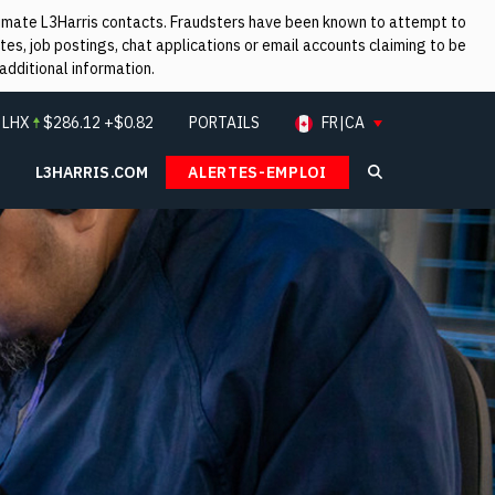
itimate L3Harris contacts. Fraudsters have been known to attempt to
es, job postings, chat applications or email accounts claiming to be
additional information.
:
LHX
$
286.12
+$0.82
PORTAILS
FR|CA
L3HARRIS.COM
ALERTES-EMPLOI
Search L3Ha