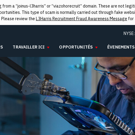
from a “joinus-l3harris” or “viazohorecruit” domain. These are not leg
rtunities. This type of scam is normally carried out through fake websit
. Please review the
L3Harris Recruitment Fraud Awareness Message
for 
NYSE
IS
TRAVAILLER ICI
OPPORTUNITÉS
ÉVENEMENTS