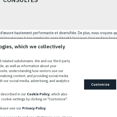
ain-d’œuvre hautement performante et diversifiée. De plus, nous croyons q
s les moyens à nos employés, sans égard à leur race, leur couleur, leur rel
tatut d’ancien combattant, d’innover afin de résoudre les problèmes les p
ogies, which we collectively
NÉRALES D’UTILISATION
COOKIE SETTINGS
PLAN DU SIT
d related subdomains. We and our third-party
de, as well as information about your
bsite, understanding how visitors use our
onalizing content, and providing social media
 à prendre des mesures d’adaptation raisonnables aux personnes
 our social media, advertising, and analytics
es. Les candidats ayant besoin d’aide sont encouragés à envoyer leurs
Customize
ions raisonnables par courriel à l’adresse
s described in our
Cookie Policy
, which also
L3harris.com
. Veuillez inclure une description de votre demande
cookie settings by clicking on "Customize".
 que les coordonnées suivantes : nom complet et numéro de téléphone
mmunication privilégiés.
 please see our
Privacy Policy