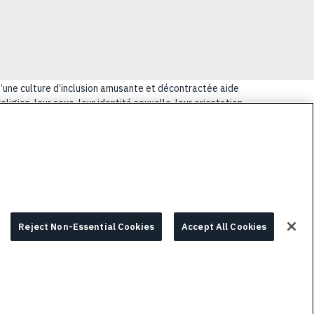
u’une culture d’inclusion amusante et décontractée aide
igion, leur sexe, leur identité sexuelle, leur orientation
lus coriaces de nos clients.
E
PRIVACY POLICY
COOKIE CHOICES & INFO
Reject Non-Essential Cookies
Accept All Cookies
© 2026 L3HARRIS, INC.