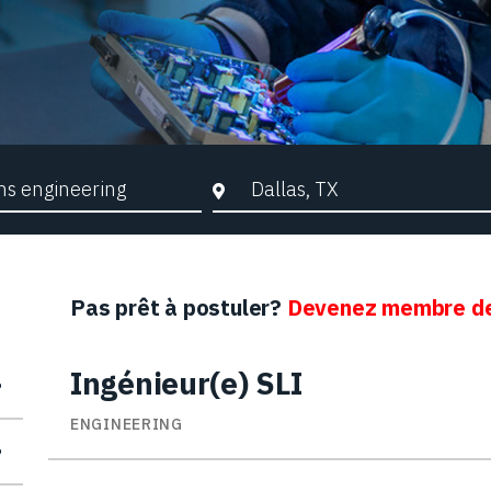
che par mots-clés
Ville, Région ou Code postal
Pas prêt à postuler?
Devenez membre de
Ingénieur(e) SLI
ENGINEERING