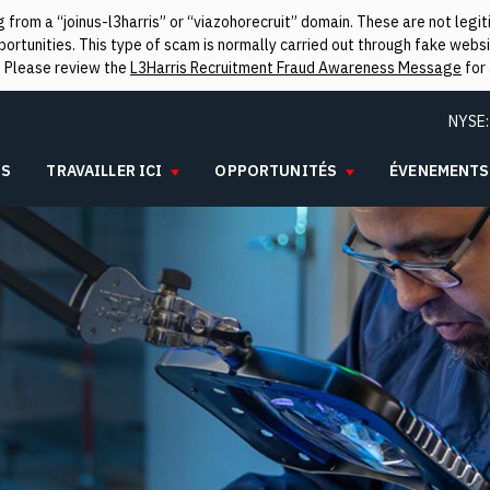
from a “joinus-l3harris” or “viazohorecruit” domain. These are not leg
rtunities. This type of scam is normally carried out through fake websit
. Please review the
L3Harris Recruitment Fraud Awareness Message
for 
NYSE
IS
TRAVAILLER ICI
OPPORTUNITÉS
ÉVENEMENTS