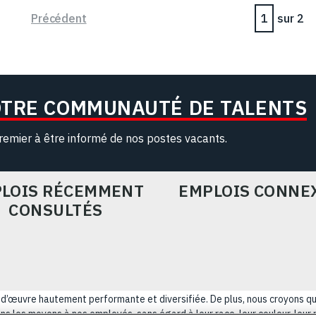
Page
Précédent
sur 2
OTRE COMMUNAUTÉ DE TALENTS
remier à être informé de nos postes vacants.
LOIS RÉCEMMENT
EMPLOIS CONNE
CONSULTÉS
ain-d’œuvre hautement performante et diversifiée. De plus, nous croyons q
s les moyens à nos employés, sans égard à leur race, leur couleur, leur rel