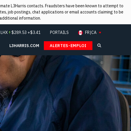
itimate L3Harris contacts. Fraudsters have been known to attempt to
es, job postings, chat applications or email accounts claiming to be
additional information.
:
LHX
$
289.53
+$3.41
PORTAILS
FR|CA
L3HARRIS.COM
ALERTES-EMPLOI
Search L3Ha