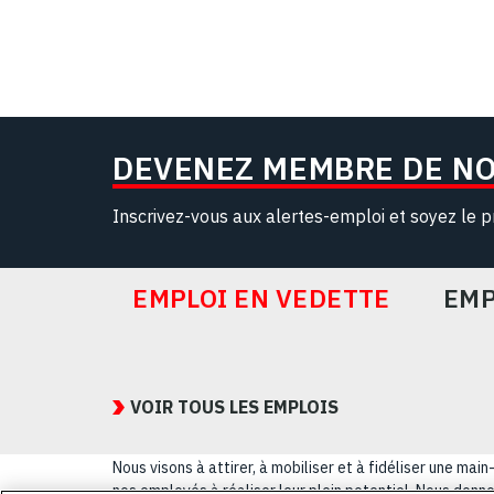
DEVENEZ MEMBRE DE N
Inscrivez-vous aux alertes-emploi et soyez le p
EMPLOI EN VEDETTE
EMP
Featured
Jobs
VOIR TOUS LES EMPLOIS
Nous visons à attirer, à mobiliser et à fidéliser une m
nos employés à réaliser leur plein potentiel. Nous donnon